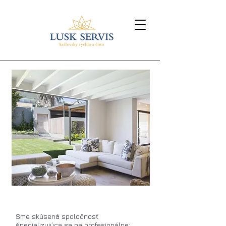
Sme skúsená spoločnosť
špecializujúca sa na profesionálne: