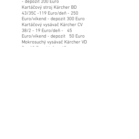
- depozit 200 Euro
Kartáčový stroj Kärcher BD
43/35C -119 Euro/deň - 250
Euro/víkend - depozit 300 Euro
Kartáčový vysávač Kärcher CV
38/2 - 19 Euro/deň - 45
Euro/víkend - depozit 50 Euro
Mokrosuchý vysávač Kärcher VD
5 - 19 Euro/deň - 45
Euro/víkend - depozit 50 Euro
Suchý výsávač Kärcher T12 - 19
Euro/deň - 45 Euro/víkend -
depozit 50 Euro
Aku-vysávač Kärcher T9/1 BP -
44 Euro/deň - 95 Euro/víkend -
depozit 100 Euro
Leštič podláh Kärcher FP 303 -
19 Euro/deň - 45 Euro/víkend -
depozit 50 Euro
Aku-stierka na okná Kärcher
WV5 - 15 Euro/deň - 35
Euro/víkend - depozit 20 Euro
Zametací stroj Kärcher S650 - 15
Euro/deň - 35 Euro/víkend -