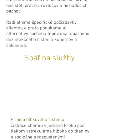
nečistôt, prachu, roztočov a nežiadúcich
pachov.
Radi plníme špecifické požiadavky
klientov, a preto ponúkame aj
alternatívy
suchého tepovania
a parného
dezinfekčného čistenia kobercov a
čalúnenia.
Späť na služby
Princíp hĺbkového čistenia:
Čistiacu chémiu v jednom kroku pod
tlakom vstrekujeme hlboko do tkaniny
a spoločne s rozpustenými