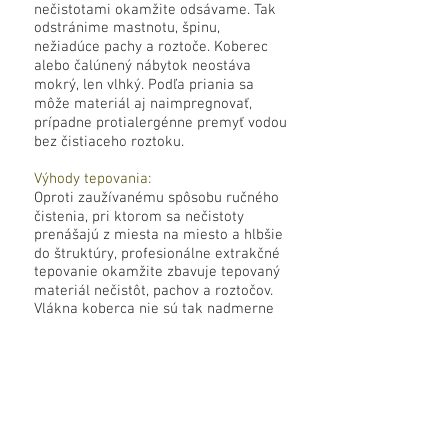
nečistotami okamžite odsávame. Tak
odstránime mastnotu, špinu,
nežiadúce pachy a roztoče. Koberec
alebo čalúnený nábytok neostáva
mokrý, len vlhký. Podľa priania sa
môže materiál aj naimpregnovať,
prípadne protialergénne premyť vodou
bez čistiaceho roztoku.
Výhody tepovania:
Oproti zaužívanému spôsobu ručného
čistenia, pri ktorom sa nečistoty
prenášajú z miesta na miesto a hlbšie
do štruktúry, profesionálne extrakčné
tepovanie okamžite zbavuje tepovaný
materiál nečistôt, pachov a roztočov.
Vlákna koberca nie sú tak nadmerne
zaťažované a nedochádza k ich
vytrhávaniu a poškodzovaniu. Pri
tepovaní získavajú materiály pôvodné
vlastnosti a sviežu voňu.
Doba schnutia:
Doba úplného vyschnutia je závislá od