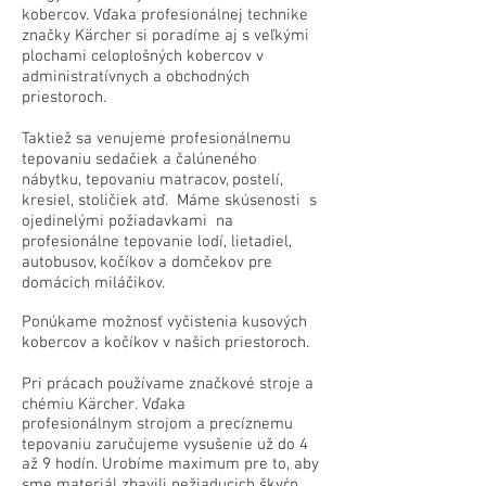
kobercov.
Vďaka profesionálnej technike
značky Kärcher si poradíme aj s veľkými
plochami celoplošných kobercov v
administratívnych a obchodných
priestoroch.
Taktiež sa venujeme profesionálnemu
tepovaniu sedačiek a čalúneného
nábytku, tepovaniu matracov, postelí,
kresiel, stoličiek atď. Máme skúsenosti s
ojedinelými požiadavkami na
profesionálne tepovanie lodí, lietadiel,
autobusov, kočíkov a domčekov pre
domácich miláčikov.
Ponúkame možnosť vyčistenia kusových
kobercov a kočíkov v našich priestoroch.
Pri prácach používame značkové stroje a
chémiu Kärcher. Vďaka
profesionálnym strojom a precíznemu
tepovaniu zaručujeme vysušenie už do 4
až 9 hodín. Urobíme maximum pre to, aby
sme materiál zbavili nežiaducich škvŕn,