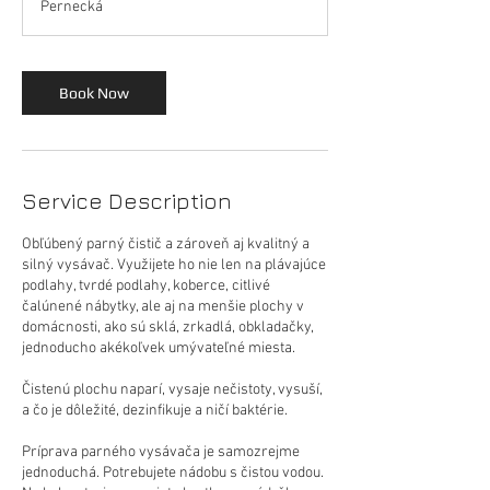
Pernecká
r
Book Now
Service Description
Obľúbený parný čistič a zároveň aj kvalitný a
silný vysávač. Využijete ho nie len na plávajúce
podlahy, tvrdé podlahy, koberce, citlivé
čalúnené nábytky, ale aj na menšie plochy v
domácnosti, ako sú sklá, zrkadlá, obkladačky,
jednoducho akékoľvek umývateľné miesta.
Čistenú plochu naparí, vysaje nečistoty, vysuší,
a čo je dôležité, dezinfikuje a ničí baktérie.
Príprava parného vysávača je samozrejme
jednoduchá. Potrebujete nádobu s čistou vodou.