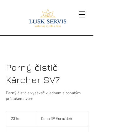
Parný čistič
Kärcher SV7
Parný čistič a vysávač v jednom s bohatým
príslušenstvom
Cena
39
23 hr
2
Cena 39 Euro/deň
Euro/deň
3
h