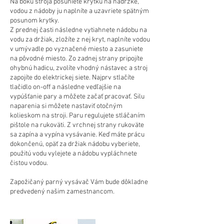
Na boku stroja posuniete krytku na nádržke,
vodou z nádoby ju naplníte a uzavriete spätným
posunom krytky.
Z prednej časti následne vytiahnete nádobu na
vodu za držiak, zložíte z nej kryt, naplníte vodou
v umývadle po vyznačené miesto a zasuniete
na pôvodné miesto. Zo zadnej strany pripojíte
ohybnú hadicu, zvolíte vhodný nástavec a stroj
zapojíte do elektrickej siete. Najprv stlačíte
tlačidlo on-off a následne vedľajšie na
vypúšťanie pary a môžete začať pracovať. Silu
naparenia si môžete nastaviť otočným
kolieskom na stroji. Paru regulujete stláčaním
pištole na rukoväti. Z vrchnej strany rukoväte
sa zapína a vypína vysávanie. Keď máte prácu
dokončenú, opäť za držiak nádobu vyberiete,
použitú vodu vylejete a nádobu vypláchnete
čistou vodou.
Zapožičaný parný vysávač Vám bude dôkladne
predvedený našim zamestnancom.