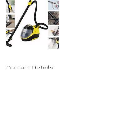
Contact Details
Pernecká 33, Karlova Ves, Slovakia
0944 122 863
luskservis@gmail.com